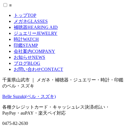
≡
トップ
TOP
メガネ
GLASSES
補聴器
HEARING AID
ジュエリー
JEWELRY
時計
WATCH
印鑑
STAMP
会社案内
COMPANY
お知らせ
NEWS
ブログ
BLOG
お問い合わせ
CONTACT
千葉県山武市 ｜ メガネ・補聴器・ジュエリー・時計・印鑑
のベル・スズキ
Belle Suzuki(ベル・スズキ)
各種クレジットカード・キャッシュレス決済
d払い
・
PayPay
・
auPAY
・
楽天ペイ
対応
0475-82-2630