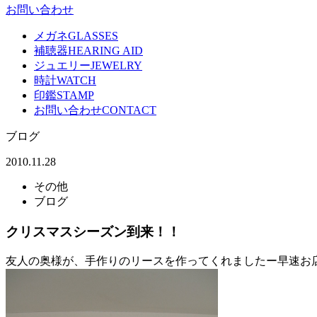
お問い合わせ
メガネ
GLASSES
補聴器
HEARING AID
ジュエリー
JEWELRY
時計
WATCH
印鑑
STAMP
お問い合わせ
CONTACT
ブログ
2010.11.28
その他
ブログ
クリスマスシーズン到来！！
友人の奥様が、手作りのリースを作ってくれましたー早速お