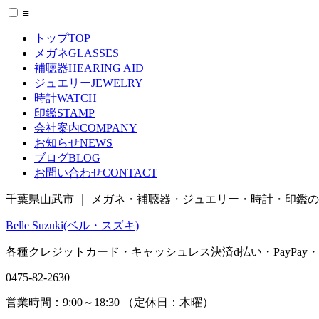
≡
トップ
TOP
メガネ
GLASSES
補聴器
HEARING AID
ジュエリー
JEWELRY
時計
WATCH
印鑑
STAMP
会社案内
COMPANY
お知らせ
NEWS
ブログ
BLOG
お問い合わせ
CONTACT
千葉県山武市 ｜ メガネ・補聴器・ジュエリー・時計・印鑑
Belle Suzuki(ベル・スズキ)
各種クレジットカード・キャッシュレス決済
d払い
・
PayPay
・
0475-82-2630
営業時間：
9:00～18:30 （
定休日：
木曜）