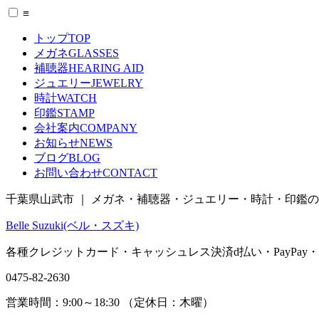
≡
トップ
TOP
メガネ
GLASSES
補聴器
HEARING AID
ジュエリー
JEWELRY
時計
WATCH
印鑑
STAMP
会社案内
COMPANY
お知らせ
NEWS
ブログ
BLOG
お問い合わせ
CONTACT
千葉県山武市 ｜ メガネ・補聴器・ジュエリー・時計・印鑑
Belle Suzuki(ベル・スズキ)
各種クレジットカード・キャッシュレス決済
d払い
・
PayPay
・
0475-82-2630
営業時間：
9:00～18:30 （
定休日：
木曜）