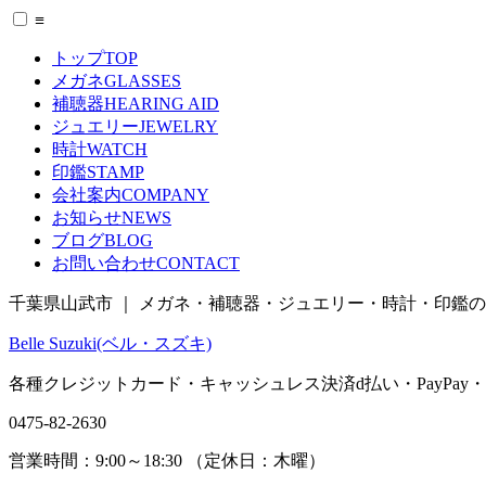
≡
トップ
TOP
メガネ
GLASSES
補聴器
HEARING AID
ジュエリー
JEWELRY
時計
WATCH
印鑑
STAMP
会社案内
COMPANY
お知らせ
NEWS
ブログ
BLOG
お問い合わせ
CONTACT
千葉県山武市 ｜ メガネ・補聴器・ジュエリー・時計・印鑑
Belle Suzuki(ベル・スズキ)
各種クレジットカード・キャッシュレス決済
d払い
・
PayPay
・
0475-82-2630
営業時間：
9:00～18:30 （
定休日：
木曜）