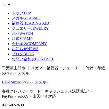
≡
トップ
TOP
メガネ
GLASSES
補聴器
HEARING AID
ジュエリー
JEWELRY
時計
WATCH
印鑑
STAMP
会社案内
COMPANY
お知らせ
NEWS
ブログ
BLOG
お問い合わせ
CONTACT
千葉県山武市 ｜ メガネ・補聴器・ジュエリー・時計・印鑑
のベル・スズキ
Belle Suzuki(ベル・スズキ)
各種クレジットカード・キャッシュレス決済
d払い
・
PayPay
・
auPAY
・
楽天ペイ
対応
0475-82-2630